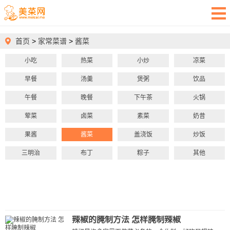
首页
>
家常菜谱
>
酱菜
小吃
热菜
小炒
凉菜
早餐
汤羹
煲粥
饮品
午餐
晚餐
下午茶
火锅
荤菜
卤菜
素菜
奶昔
果酱
酱菜
盖浇饭
炒饭
三明治
布丁
粽子
其他
辣椒的腌制方法 怎样腌制辣椒