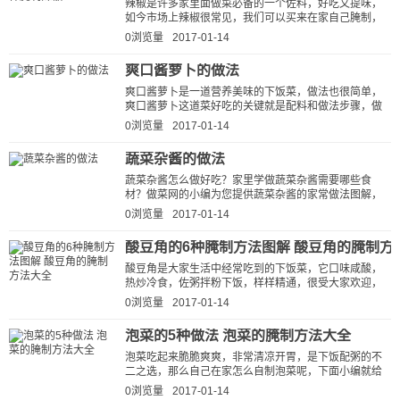
辣椒是许多家里面做菜必备的一个佐料，好吃又提味，
如今市场上辣椒很常见，我们可以买来在家自己腌制，
自己制做的腌菜，总比买来的放心，原枓...
0浏览量
2017-01-14
爽口酱萝卜的做法
爽口酱萝卜是一道营养美味的下饭菜，做法也很简单，
爽口酱萝卜这道菜好吃的关键就是配料和做法步骤，做
菜网小编就为大家详细的介绍一下...
0浏览量
2017-01-14
蔬菜杂酱的做法
蔬菜杂酱怎么做好吃？家里学做蔬菜杂酱需要哪些食
材？做菜网的小编为您提供蔬菜杂酱的家常做法图解，
让厨房新手也能做出美味可口的蔬菜...
0浏览量
2017-01-14
酸豆角的6种腌制方法图解 酸豆角的腌制方
酸豆角是大家生活中经常吃到的下饭菜，它口味咸酸，
热炒冷食，佐粥拌粉下饭，样样精通，很受大家欢迎，
下面小编就给大家整理一些酸豆角的腌制...
0浏览量
2017-01-14
泡菜的5种做法 泡菜的腌制方法大全
泡菜吃起来脆脆爽爽，非常清凉开胃，是下饭配粥的不
二之选，那么自己在家怎么自制泡菜呢，下面小编就给
大家整理一些泡菜的腌制方法，让大家...
0浏览量
2017-01-14