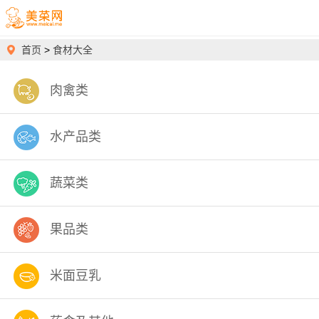
首页
>
食材大全
肉禽类
水产品类
蔬菜类
果品类
米面豆乳