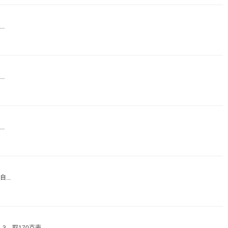
.
.
.
..