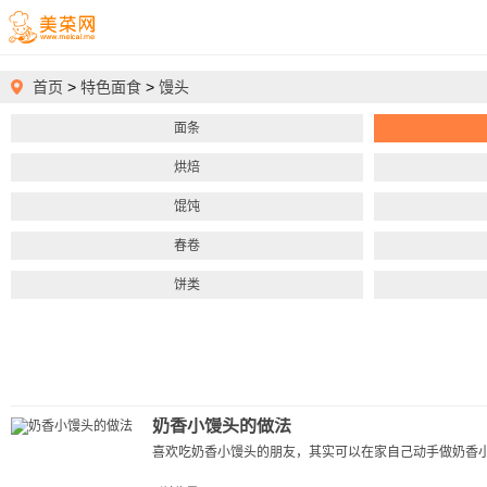
首页
>
特色面食
>
馒头
面条
烘焙
馄饨
春卷
饼类
奶香小馒头的做法
喜欢吃奶香小馒头的朋友，其实可以在家自己动手做奶香小