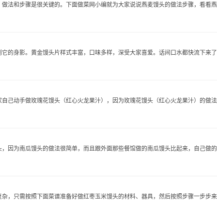
做法和步骤是很关键的。下面做菜网小编就为大家说说燕麦馒头的做法步骤，看看燕..
它的身影。黄金馒头片样式丰富，口味多样，深受大家喜爱。话间口水都快流下来了..
自己动手做玫瑰花馒头（红心火龙果汁），因为玫瑰花馒头（红心火龙果汁）的做法很简
，因为南瓜馒头的做法很简单，而且跟外面那些餐馆做的南瓜馒头比起来，自己做的南.
杂，只需按照下面菜谱准备好做红枣玉米馒头的材料、器具，然后按照步骤一步步来..