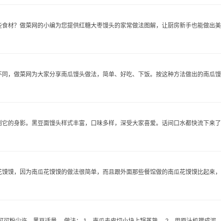
食材？做菜网的小编为您提供红糖大枣馒头的家常做法图解，让厨房新手也能做出美..
同，做菜网为大家分享南瓜馒头做法，简单、好吃、下饭。按这种方法做出的南瓜馒..
它的身影。黑豆面馒头样式丰富，口味多样，深受大家喜爱。话间口水都快流下来了..
馍馍，因为南瓜花馍馍的做法很简单，而且跟外面那些餐馆做的南瓜花馍馍比起来，自.