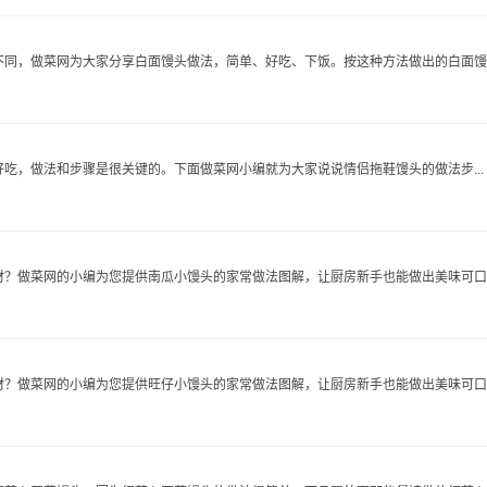
同，做菜网为大家分享白面馒头做法，简单、好吃、下饭。按这种方法做出的白面馒..
吃，做法和步骤是很关键的。下面做菜网小编就为大家说说情侣拖鞋馒头的做法步...
？做菜网的小编为您提供南瓜小馒头的家常做法图解，让厨房新手也能做出美味可口..
？做菜网的小编为您提供旺仔小馒头的家常做法图解，让厨房新手也能做出美味可口..