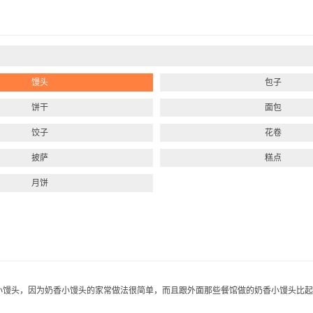
馒头
包子
饼干
面包
饺子
花卷
披萨
糕点
月饼
馒头，因为奶香小馒头的家常做法很简单，而且跟外面那些餐馆做的奶香小馒头比起..