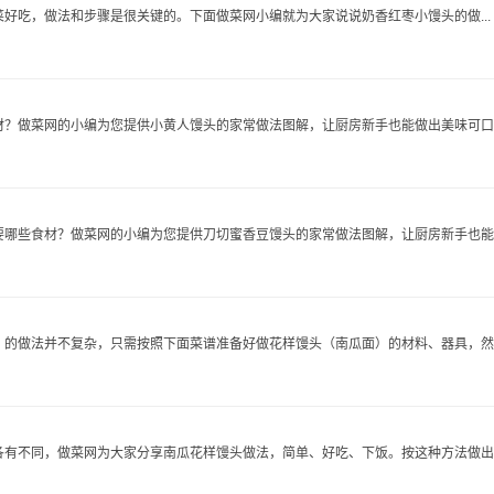
好吃，做法和步骤是很关键的。下面做菜网小编就为大家说说奶香红枣小馒头的做...
？做菜网的小编为您提供小黄人馒头的家常做法图解，让厨房新手也能做出美味可口..
哪些食材？做菜网的小编为您提供刀切蜜香豆馒头的家常做法图解，让厨房新手也能..
的做法并不复杂，只需按照下面菜谱准备好做花样馒头（南瓜面）的材料、器具，然后按
有不同，做菜网为大家分享南瓜花样馒头做法，简单、好吃、下饭。按这种方法做出..