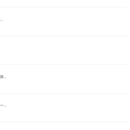
.
..
..