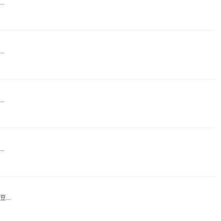
.
.
.
.
..