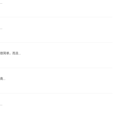
.
.
单，而且...
..
.