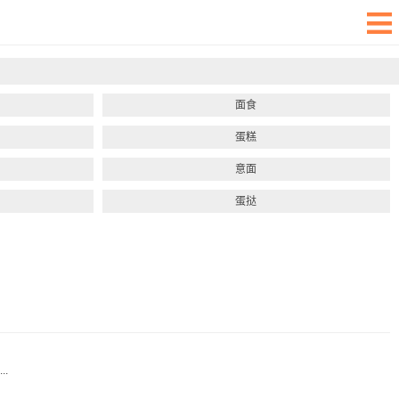
面食
蛋糕
意面
蛋挞
.