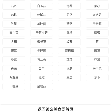
石耳
白玉菇
竹荪
菜心
鸡枞
鸡腿菇
花菇
双孢菇
竹笙
羊肚菌
慈菇
干松茸
圆白菜
干茶树菇
香椿
藕带
冬菇
橄榄菜
板栗
葱
银耳
牛肝菌
茶树菇
蕨菜
冬菜
马兰头
芽菜
芥菜
莲藕
苦苣
榛蘑
梅干菜
海鲜菇
红椒
生瓜
萝卜
干香菇
金钱菇
返回饭么美食网首页