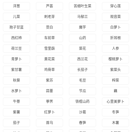
洋葱
芦荟
苦细叶生菜
穿心莲
儿菜
刺老芽
马郁兰
观音菜
抱子甘蓝
茭白
魔芋
白萝卜
西红柿
车前草
山药
折耳根
荷兰豆
雪里蕻
菜花
人参
青萝卜
黄花菜
西兰花
樱桃萝卜
紫甘薯
鸡骨草
长茄子
紫菜头
秋葵
紫苏
毛豆
榨菜
水萝卜
蒜薹
节瓜
藕
牛蒡
荸荠
铁棍山药
心里美萝卜
紫薯
红萝卜
沙葛
冬笋
茄子
首乌
春笋
木薯