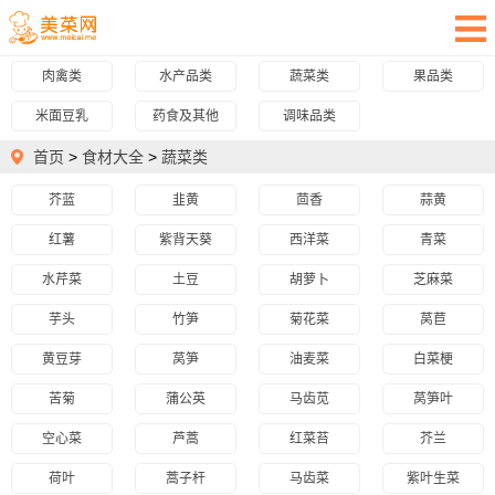
肉禽类
水产品类
蔬菜类
果品类
米面豆乳
药食及其他
调味品类
首页
>
食材大全
>
蔬菜类
芥蓝
韭黄
茴香
蒜黄
红薯
紫背天葵
西洋菜
青菜
水芹菜
土豆
胡萝卜
芝麻菜
芋头
竹笋
菊花菜
莴苣
黄豆芽
莴笋
油麦菜
白菜梗
苦菊
蒲公英
马齿苋
莴笋叶
空心菜
芦蒿
红菜苔
芥兰
荷叶
蒿子杆
马齿菜
紫叶生菜