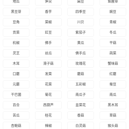
地瓜
笋尖
扁豆
鱼腥草
黑豆芽
香芋
四季豆
豌豆
豆角
菜椒
川贝
青椒
贡菜
豇豆
紫茄子
冬瓜
杭椒
佛手
黄瓜
平菇
灵芝
丝瓜
佛手瓜
莼菜
木耳
滑子菇
玫瑰花
蟹味菇
口蘑
发菜
蘑菇
红蘑
元蘑
花菜
五彩椒
蚕豆
干巴菌
菊花
南瓜子
南瓜
百合
西葫芦
韭菜花
黑木耳
苦瓜
桂花
香菇
草菇
杏鲍菇
辣椒
白灵菇
猴头菇