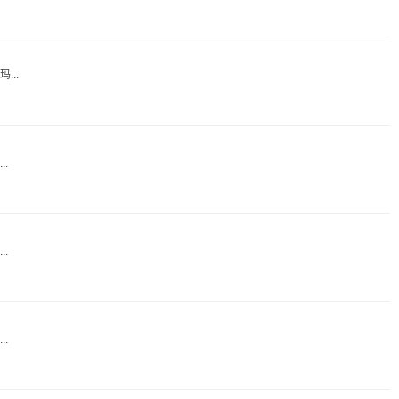
..
.
.
.