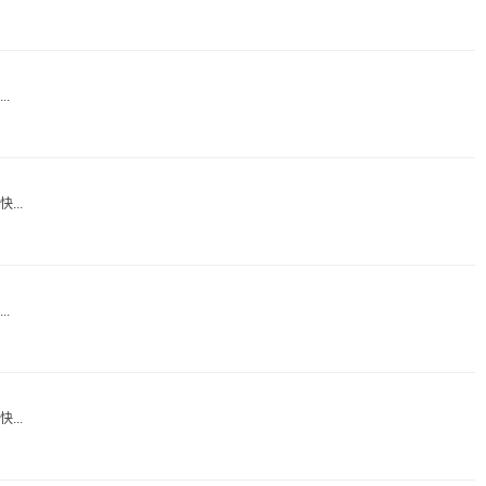
.
..
.
..