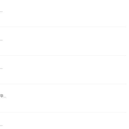
.
.
.
..
.