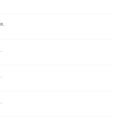
..
.
.
.