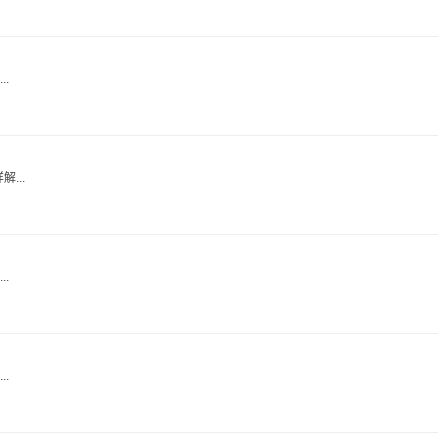
.
...
.
.