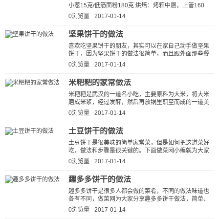
小葱15克/低筋面粉180克 烘焙：烤箱中层，上管160
度，下管130度，20分钟(根据自己的烤...
0浏览量
2017-01-14
坚果饼干的做法
喜欢吃坚果饼干的朋友，其实可以在家自己动手做坚果
饼干，因为坚果饼干的做法很简单，而且跟外面那些餐
馆做的坚果饼干比起来，自己做的坚...
0浏览量
2017-01-14
米粑粑的家常做法
米粑粑是武汉的一道名小吃，主要原料为大米，将大米
磨成米浆，经过发酵，然后再放锅里煎至而成的一道美
食，米粑粑外表呈金黄色，吃起来外焦里...
0浏览量
2017-01-14
土豆饼干的做法
土豆饼干是很美味的简单家常菜，但是如何把这道菜好
吃，做法和步骤是很关键的。下面做菜网小编就为大家
说说土豆饼干的做法步骤，看看土...
0浏览量
2017-01-14
趣多多饼干的做法
趣多多饼干是很多人都会做的菜肴，不同的做法味道也
各有不同，做菜网为大家分享趣多多饼干做法，简单、
好吃、下饭。按这种方法做出的趣...
0浏览量
2017-01-14