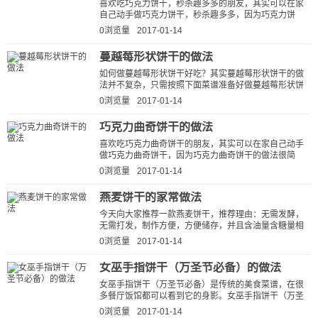
喜欢吃巧克力饼干，秒杀趣多多的朋友，其实可以在家
自己动手做巧克力饼干，秒杀趣多多，因为巧克力饼
干，秒杀趣多多的做法很简单，而且跟外面...
0浏览量
2017-01-14
蔓越莓形状饼干的做法
如何做蔓越莓形状饼干好吃？其实蔓越莓形状饼干的做
法并不复杂，只需按照下面菜谱准备好做蔓越莓形状饼
干的材料、器具，然后按照步骤一...
0浏览量
2017-01-14
巧克力曲奇饼干的做法
喜欢吃巧克力曲奇饼干的朋友，其实可以在家自己动手
做巧克力曲奇饼干，因为巧克力曲奇饼干的做法很简
单，而且跟外面那些餐馆做的巧克力...
0浏览量
2017-01-14
燕麦饼干的家常做法
今天向大家推荐一款燕麦饼干，推荐理由：无需发酵，
无需打发，制作方便，方便储存，并且含油量含糖量相
对较低，营养成份相对较多，我是搭配了咖啡...
0浏览量
2017-01-14
女巫手指饼干（万圣节必备）的做法
女巫手指饼干（万圣节必备）是传统的美食菜谱，在很
多餐厅饭馆都可以看到它的身影。女巫手指饼干（万圣
节必备）样式丰富，口味多样，深受大家喜...
0浏览量
2017-01-14