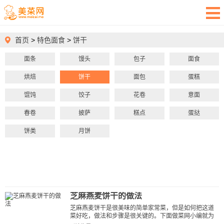
首页
>
特色面食
>
饼干
面条
馒头
包子
面食
烘焙
饼干
面包
蛋糕
馄饨
饺子
花卷
意面
春卷
披萨
糕点
蛋挞
饼类
月饼
芝麻燕麦饼干的做法
芝麻燕麦饼干是很美味的简单家常菜，但是如何把这道
菜好吃，做法和步骤是很关键的。下面做菜网小编就为