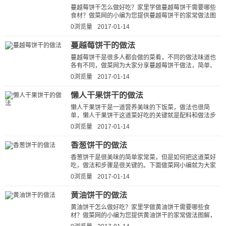
蔓越莓饼干怎么做好吃？家里学做蔓越莓饼干需要哪些
食材？做菜网的小编为您提供蔓越莓饼干的家常做法图
解，让厨房新手也能做出美味可口...
0浏览量
2017-01-14
蔓越莓饼干的做法
蔓越莓饼干是很多人都会做的菜肴，不同的做法味道也
各有不同，做菜网为大家分享蔓越莓饼干做法，简单、
好吃、下饭。按这种方法做出的蔓...
0浏览量
2017-01-14
懒人干果饼干的做法
懒人干果饼干是一道营养美味的下饭菜，做法也很简
单，懒人干果饼干这道菜好吃的关键就是配料和做法步
骤，做菜网小编就为大家详细的介绍...
0浏览量
2017-01-14
香葱饼干的做法
香葱饼干是很美味的简单家常菜，但是如何把这道菜好
吃，做法和步骤是很关键的。下面做菜网小编就为大家
说说香葱饼干的做法步骤，看看香...
0浏览量
2017-01-14
黄油饼干的做法
黄油饼干怎么做好吃？家里学做黄油饼干需要哪些食
材？做菜网的小编为您提供黄油饼干的家常做法图解，
让厨房新手也能做出美味可口的黄油...