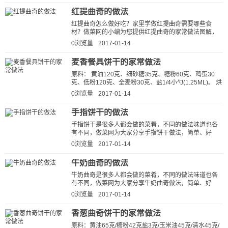
红提曲奇的做法
红提曲奇怎么做好吃？家里学做红提曲奇需要哪些食
材？做菜网的小编为您提供红提曲奇的家常做法图解，
让厨房新手也能做出美味可口的红提...
0浏览量
2017-01-14
麦香餐具饼干的家常做法
原料： 黄油120克、细砂糖35克、糖粉60克、鸡蛋30
克、低粉120克、全麦粉30克、盐1/4小勺(1.25ML)。 烘
焙：烤箱中层，上下火180度，约12分...
0浏览量
2017-01-14
手指饼干的做法
手指饼干是很多人都会做的菜肴，不同的做法味道也各
有不同，做菜网为大家分享手指饼干做法，简单、好
吃、下饭。按这种方法做出的手指饼...
0浏览量
2017-01-14
牛奶曲奇的做法
牛奶曲奇是很多人都会做的菜肴，不同的做法味道也各
有不同，做菜网为大家分享牛奶曲奇做法，简单、好
吃、下饭。按这种方法做出的牛奶曲...
0浏览量
2017-01-14
香葱曲奇饼干的家常做法
原料：黄油65克/糖粉42克盐3克/玉米油45克/清水45克/