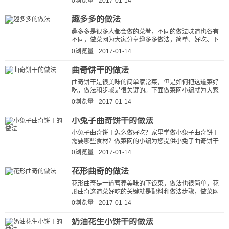
0浏览量
2017-01-14
趣多多的做法
趣多多是很多人都会做的菜肴，不同的做法味道也各有
不同，做菜网为大家分享趣多多做法，简单、好吃、下
饭。按这种方法做出的趣多多香甜...
0浏览量
2017-01-14
曲奇饼干的做法
曲奇饼干是很美味的简单家常菜，但是如何把这道菜好
吃，做法和步骤是很关键的。下面做菜网小编就为大家
说说曲奇饼干的做法步骤，看看曲...
0浏览量
2017-01-14
小兔子曲奇饼干的做法
小兔子曲奇饼干怎么做好吃？家里学做小兔子曲奇饼干
需要哪些食材？做菜网的小编为您提供小兔子曲奇饼干
的家常做法图解，让厨房新手也能...
0浏览量
2017-01-14
花形曲奇的做法
花形曲奇是一道营养美味的下饭菜，做法也很简单，花
形曲奇这道菜好吃的关键就是配料和做法步骤，做菜网
小编就为大家详细的介绍一下花形...
0浏览量
2017-01-14
奶油花生小饼干的做法