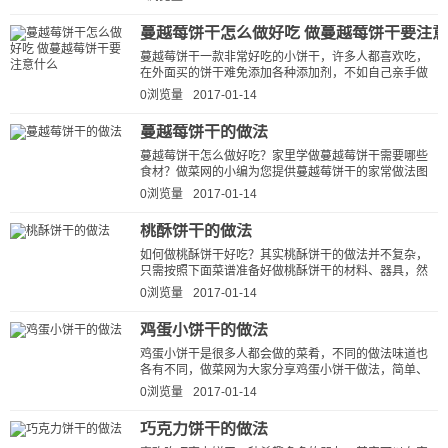
蔓越莓饼干怎么做好吃 做蔓越莓饼干要注
蔓越莓饼干一款非常好吃的小饼干，许多人都喜欢吃，
在外面买的饼干难免添加各种添加剂，不如自己亲手做
的放心，下面我们就来学习一下蔓越...
0浏览量
2017-01-14
蔓越莓饼干的做法
蔓越莓饼干怎么做好吃？家里学做蔓越莓饼干需要哪些
食材？做菜网的小编为您提供蔓越莓饼干的家常做法图
解，让厨房新手也能做出美味可口...
0浏览量
2017-01-14
桃酥饼干的做法
如何做桃酥饼干好吃？其实桃酥饼干的做法并不复杂，
只需按照下面菜谱准备好做桃酥饼干的材料、器具，然
后按照步骤一步步来做，您一定能学...
0浏览量
2017-01-14
鸡蛋小饼干的做法
鸡蛋小饼干是很多人都会做的菜肴，不同的做法味道也
各有不同，做菜网为大家分享鸡蛋小饼干做法，简单、
好吃、下饭。按这种方法做出的鸡...
0浏览量
2017-01-14
巧克力饼干的做法