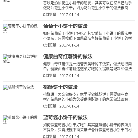
喜欢吃奶油花生小饼干的朋友，其实可以在家自己动手
做奶油花生小饼干，因为奶油花生小饼干的做法很简
单，而且跟外面那些餐馆做的奶油花...
0浏览量
2017-01-14
葡萄干小饼干的做法
如何做葡萄干小饼干好吃？其实葡萄干小饼干的做法并
不复杂，只需按照下面菜谱准备好做葡萄干小饼干的材
料、器具，然后按照步骤一步步来...
0浏览量
2017-01-14
健康曲奇红薯饼的做法
健康曲奇红薯饼是一道营养美味的下饭菜，做法也很简
单，健康曲奇红薯饼这道菜好吃的关键就是配料和做法
步骤，做菜网小编就为大家详细的...
0浏览量
2017-01-14
桃酥饼干的做法
桃酥饼干怎么做好吃？家里学做桃酥饼干需要哪些食
材？做菜网的小编为您提供桃酥饼干的家常做法图解，
让厨房新手也能做出美味可口的桃酥...
0浏览量
2017-01-14
蓝莓酱小饼干的做法
如何做蓝莓酱小饼干好吃？其实蓝莓酱小饼干的做法并
不复杂，只需按照下面菜谱准备好做蓝莓酱小饼干的材
料、器具，然后按照步骤一步步来...
0浏览量
2017-01-14