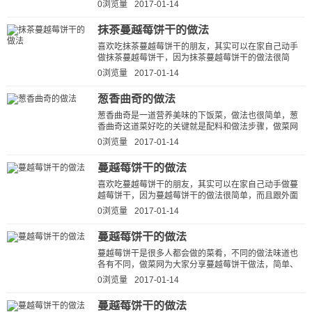
大家说说芝麻燕麦饼干的做法步...
0浏览量
2017-01-14
抹茶蔓越莓饼干的做法
喜欢吃抹茶蔓越莓饼干的朋友，其实可以在家自己动手
做抹茶蔓越莓饼干，因为抹茶蔓越莓饼干的做法很简
单，而且跟外面那些餐馆做的抹茶蔓...
0浏览量
2017-01-14
葱香曲奇的做法
葱香曲奇是一道营养美味的下饭菜，做法也很简单，葱
香曲奇这道菜好吃的关键就是配料和做法步骤，做菜网
小编就为大家详细的介绍一下葱香...
0浏览量
2017-01-14
蔓越莓饼干的做法
喜欢吃蔓越莓饼干的朋友，其实可以在家自己动手做蔓
越莓饼干，因为蔓越莓饼干的做法很简单，而且跟外面
那些餐馆做的蔓越莓饼干比起来，自...
0浏览量
2017-01-14
蔓越莓饼干的做法
蔓越莓饼干是很多人都会做的菜肴，不同的做法味道也
各有不同，做菜网为大家分享蔓越莓饼干做法，简单、
好吃、下饭。按这种方法做出的蔓...
0浏览量
2017-01-14
蔓越莓饼干的做法