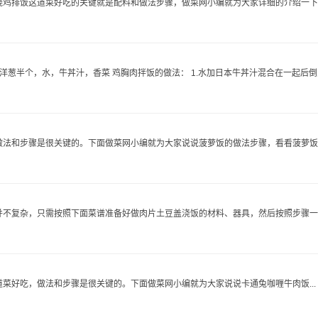
鸡排饭这道菜好吃的关键就是配料和做法步骤，做菜网小编就为大家详细的介绍一下..
葱半个，水，牛丼汁，香菜 鸡胸肉拌饭的做法： 1.水加日本牛丼汁混合在一起后倒入
法和步骤是很关键的。下面做菜网小编就为大家说说菠萝饭的做法步骤，看看菠萝饭..
不复杂，只需按照下面菜谱准备好做肉片土豆盖浇饭的材料、器具，然后按照步骤一..
菜好吃，做法和步骤是很关键的。下面做菜网小编就为大家说说卡通兔咖喱牛肉饭...