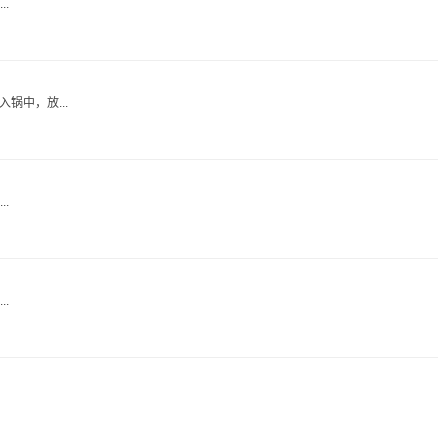
.
锅中，放...
.
.