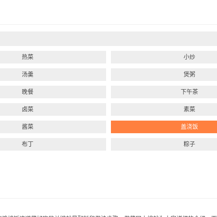
热菜
小炒
汤羹
煲粥
晚餐
下午茶
卤菜
素菜
酱菜
盖浇饭
布丁
粽子