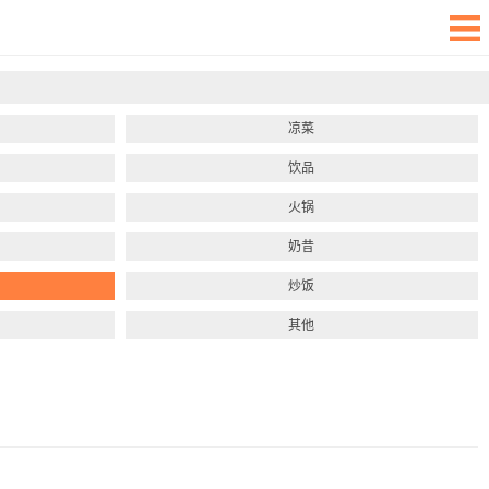
凉菜
饮品
火锅
奶昔
炒饭
其他