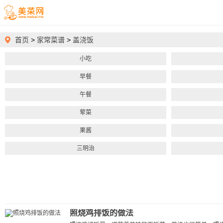
首页
>
家常菜谱
>
盖浇饭
小吃
早餐
午餐
荤菜
果酱
三明治
照烧鸡排饭的做法