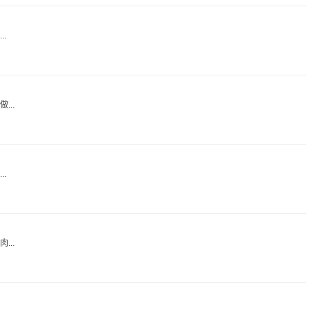
.
..
.
..
.