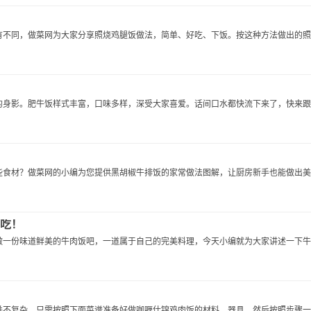
不同，做菜网为大家分享照烧鸡腿饭做法，简单、好吃、下饭。按这种方法做出的照..
身影。肥牛饭样式丰富，口味多样，深受大家喜爱。话间口水都快流下来了，快来跟做.
食材？做菜网的小编为您提供黑胡椒牛排饭的家常做法图解，让厨房新手也能做出美..
好吃！
一份味道鲜美的牛肉饭吧，一道属于自己的完美料理，今天小编就为大家讲述一下牛肉.
不复杂，只需按照下面菜谱准备好做咖喱什锦鸡肉饭的材料、器具，然后按照步骤一..