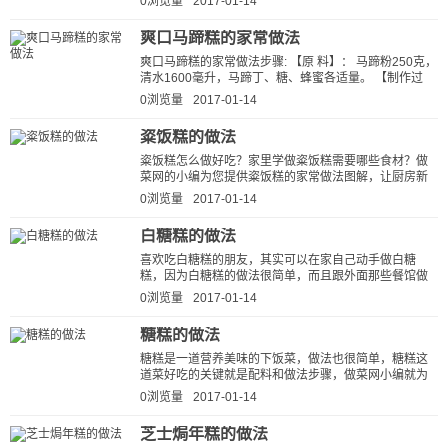
0浏览量
2017-01-14
爽口马蹄糕的家常做法
爽口马蹄糕的家常做法步骤: 【原 料】： 马蹄粉250克，
清水1600毫升，马蹄丁、糖、蜂蜜各适量。 【制作过
程】： 1.将马蹄粉、清水调成生...
0浏览量
2017-01-14
粢饭糕的做法
粢饭糕怎么做好吃？家里学做粢饭糕需要哪些食材？做
菜网的小编为您提供粢饭糕的家常做法图解，让厨房新
手也能做出美味可口的粢饭糕。 ...
0浏览量
2017-01-14
白糖糕的做法
喜欢吃白糖糕的朋友，其实可以在家自己动手做白糖
糕，因为白糖糕的做法很简单，而且跟外面那些餐馆做
的白糖糕比起来，自己做的白糖糕又健...
0浏览量
2017-01-14
糖糕的做法
糖糕是一道营养美味的下饭菜，做法也很简单，糖糕这
道菜好吃的关键就是配料和做法步骤，做菜网小编就为
大家详细的介绍一下糖糕简单的做...
0浏览量
2017-01-14
芝士焗年糕的做法