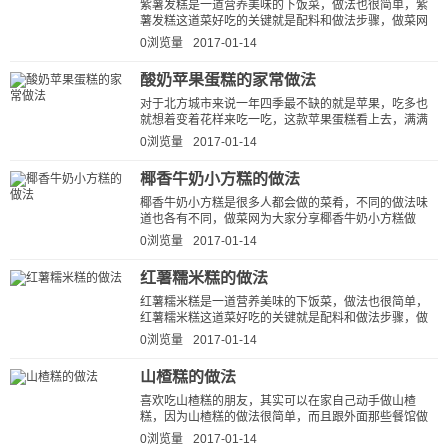
紫薯发糕是一道营养美味的下饭菜，做法也很简单，紫
薯发糕这道菜好吃的关键就是配料和做法步骤，做菜网
小编就为大家详细的介绍一下紫薯...
0浏览量
2017-01-14
酸奶苹果蛋糕的家常做法
对于北方城市来说一年四季最不缺的就是苹果，吃多也
就想着变着花样来吃一吃，这款苹果蛋糕看上去，满满
苹果香。 用料：原味酸奶100毫升，苹...
0浏览量
2017-01-14
椰香牛奶小方糕的做法
椰香牛奶小方糕是很多人都会做的菜肴，不同的做法味
道也各有不同，做菜网为大家分享椰香牛奶小方糕做
法，简单、好吃、下饭。按这种方法...
0浏览量
2017-01-14
红薯糯米糕的做法
红薯糯米糕是一道营养美味的下饭菜，做法也很简单，
红薯糯米糕这道菜好吃的关键就是配料和做法步骤，做
菜网小编就为大家详细的介绍一下...
0浏览量
2017-01-14
山楂糕的做法
喜欢吃山楂糕的朋友，其实可以在家自己动手做山楂
糕，因为山楂糕的做法很简单，而且跟外面那些餐馆做
的山楂糕比起来，自己做的山楂糕又健...
0浏览量
2017-01-14