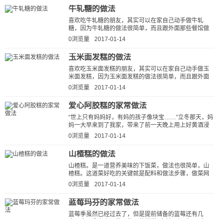
牛轧糖的做法
喜欢吃牛轧糖的朋友，其实可以在家自己动手做牛轧
糖，因为牛轧糖的做法很简单，而且跟外面那些餐馆做
的牛轧糖比起来，自己做的牛轧糖又健...
0浏览量
2017-01-14
玉米面发糕的做法
喜欢吃玉米面发糕的朋友，其实可以在家自己动手做玉
米面发糕，因为玉米面发糕的做法很简单，而且跟外面
那些餐馆做的玉米面发糕比起来，自...
0浏览量
2017-01-14
爱心阿胶糕的家常做法
“世上只有妈妈好，有妈的孩子像块宝……”立冬那天，妈
妈一大早来到了我家，带来了前一天晚上用上好黄酒浸
泡的阿胶，说是要为我熬上一些...
0浏览量
2017-01-14
山楂糕的做法
山楂糕。是一道营养美味的下饭菜，做法也很简单，山
楂糕。这道菜好吃的关键就是配料和做法步骤，做菜网
小编就为大家详细的介绍一下山楂...
0浏览量
2017-01-14
蓝莓玛芬的家常做法
蓝莓季虽然已经过去了，但是提前储备的蓝莓还有几