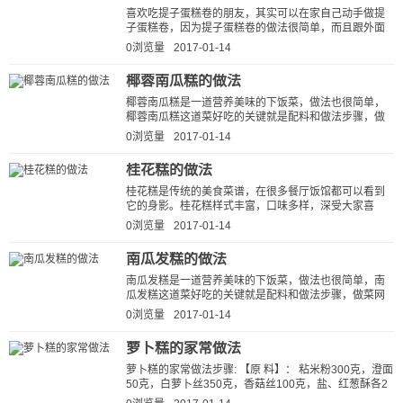
喜欢吃提子蛋糕卷的朋友，其实可以在家自己动手做提
子蛋糕卷，因为提子蛋糕卷的做法很简单，而且跟外面
那些餐馆做的提子蛋糕卷比起来，自...
0浏览量
2017-01-14
椰蓉南瓜糕的做法
椰蓉南瓜糕是一道营养美味的下饭菜，做法也很简单，
椰蓉南瓜糕这道菜好吃的关键就是配料和做法步骤，做
菜网小编就为大家详细的介绍一下...
0浏览量
2017-01-14
桂花糕的做法
桂花糕是传统的美食菜谱，在很多餐厅饭馆都可以看到
它的身影。桂花糕样式丰富，口味多样，深受大家喜
爱。话间口水都快流下来了，快来跟做...
0浏览量
2017-01-14
南瓜发糕的做法
南瓜发糕是一道营养美味的下饭菜，做法也很简单，南
瓜发糕这道菜好吃的关键就是配料和做法步骤，做菜网
小编就为大家详细的介绍一下南瓜...
0浏览量
2017-01-14
萝卜糕的家常做法
萝卜糕的家常做法步骤: 【原 料】： 粘米粉300克，澄面
50克，白萝卜丝350克，香菇丝100克，盐、红葱酥各2
大匙，料酒、清水各适量。 【制作过...