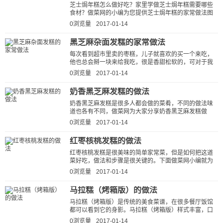
芝士焗年糕怎么做好吃？家里学做芝士焗年糕需要哪些
食材？做菜网的小编为您提供芝士焗年糕的家常做法图
解，让厨房新手也能做出美味可口...
0浏览量
2017-01-14
黑芝麻杂面发糕的家常做法
每次看到超市里卖的枣糕，儿子就喜欢的买一个来吃，
他也总会掰一块来给我吃，很是香甜松软的，可对于我
这个最注重孩子健康成长的妈妈来说...
0浏览量
2017-01-14
奶香黑芝麻发糕的做法
奶香黑芝麻发糕是很多人都会做的菜肴，不同的做法味
道也各有不同，做菜网为大家分享奶香黑芝麻发糕做
法，简单、好吃、下饭。按这种方法...
0浏览量
2017-01-14
红枣核桃发糕的做法
红枣核桃发糕是很美味的简单家常菜，但是如何把这道
菜好吃，做法和步骤是很关键的。下面做菜网小编就为
大家说说红枣核桃发糕的做法步...
0浏览量
2017-01-14
马拉糕（烤箱版）的做法
马拉糕（烤箱版）是传统的美食菜谱，在很多餐厅饭馆
都可以看到它的身影。马拉糕（烤箱版）样式丰富，口
味多样，深受大家喜爱。话间口水都快流下...
0浏览量
2017-01-14