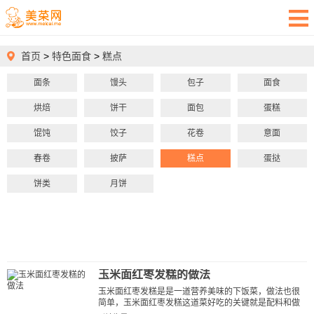
首页
>
特色面食
>
糕点
面条
馒头
包子
面食
烘焙
饼干
面包
蛋糕
馄饨
饺子
花卷
意面
春卷
披萨
糕点
蛋挞
饼类
月饼
玉米面红枣发糕的做法
玉米面红枣发糕是是一道营养美味的下饭菜，做法也很
简单，玉米面红枣发糕这道菜好吃的关键就是配料和做