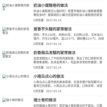
奶油小蛋糕卷的做法
奶油小蛋糕卷怎么做好吃？家里学做奶油小蛋糕卷需要
哪些食材？做菜网的小编为您提供奶油小蛋糕卷的家常
做法图解，让厨房新手也能做出美...
0浏览量
2017-01-14
葱香芋头糕的家常做法
用料：芋头150克，米粉65克，太白粉10克，玉米油15
毫升，开水150毫升，盐1/2小勺，细砂糖1/2小勺，白胡
椒粉1/4小勺，葱花适量 将米粉与太白粉混合过...
0浏览量
2017-01-14
奶香南瓜发糕的家常做法
这款发糕加入了牛奶和鸡蛋和面，蒸出了的口感和外观
都很象蛋糕，色泽金黄诱人，吃起来非常松软香甜，做
早餐很不错的营养又美味。 【奶香...
0浏览量
2017-01-14
小南瓜点心的做法
小南瓜点心是传统的美食菜谱，在很多餐厅饭馆都可以
看到它的身影。小南瓜点心样式丰富，口味多样，深受
大家喜爱。话间口水都快流下来了...
0浏览量
2017-01-14
瑞士卷的做法
如何做瑞士卷好吃？其实瑞士卷的做法并不复杂，只需