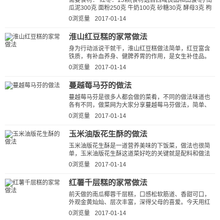
需要食材： 红枣：15颗(食材选自西域良品和田骏枣) 南
瓜泥300克 面粉250克 牛奶100克 砂糖30克 酵母3克 枸
杞适量 红枣，直接食用就很好...
0浏览量
2017-01-14
淮山红豆糕的家常做法
身为行动派说干就干，淮山红豆糕做法简单，红豆富含
铁质，有补血养身、健脾养胃的作用，是女生补佳品。
淮山要用铁棍淮山，它的营养丰富，既...
0浏览量
2017-01-14
蔓越莓马芬的做法
蔓越莓马芬是很多人都会做的菜肴，不同的做法味道也
各有不同，做菜网为大家分享蔓越莓马芬做法，简单、
好吃、下饭。按这种方法做出的蔓...
0浏览量
2017-01-14
玉米油版花生酥的做法
玉米油版花生酥是一道营养美味的下饭菜，做法也很简
单，玉米油版花生酥这道菜好吃的关键就是配料和做法
步骤，做菜网小编就为大家详细的...
0浏览量
2017-01-14
红薯千层糕的家常做法
前天做的南瓜椰蓉千层糕，口感松软筋道、香甜可口，
外观金黄灿灿、层次丰富，深得父母的喜爱。今天用红
薯制作一款千层糕，效果更好，家里老...
0浏览量
2017-01-14