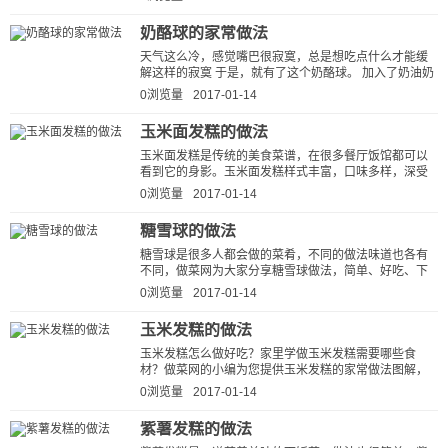
奶酪球的家常做法
天气这么冷，感觉嘴巴很寂寞，总是想吃点什么才能缓
解这样的寂寞 于是，就有了这个奶酪球。 加入了奶油奶
酪和芝士粉，绝对是奶味浓郁到不...
0浏览量
2017-01-14
玉米面发糕的做法
玉米面发糕是传统的美食菜谱，在很多餐厅饭馆都可以
看到它的身影。玉米面发糕样式丰富，口味多样，深受
大家喜爱。话间口水都快流下来了...
0浏览量
2017-01-14
糖雪球的做法
糖雪球是很多人都会做的菜肴，不同的做法味道也各有
不同，做菜网为大家分享糖雪球做法，简单、好吃、下
饭。按这种方法做出的糖雪球香甜...
0浏览量
2017-01-14
玉米发糕的做法
玉米发糕怎么做好吃？家里学做玉米发糕需要哪些食
材？做菜网的小编为您提供玉米发糕的家常做法图解，
让厨房新手也能做出美味可口的玉米...
0浏览量
2017-01-14
紫薯发糕的做法