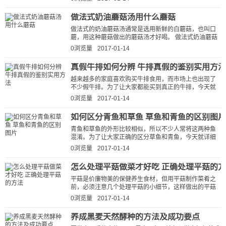
做法式奶油蘑菇汤用什么蘑菇
做法式的奶油蘑菇汤通常是选用新鲜的白蘑菇，也叫口
蘑，用这种蘑菇做出的蘑菇汤才好喝。 做法式奶油蘑菇
汤用的就是这种白蘑菇 购买白...
0浏览量
2017-01-14
真假牛排如何分辨 牛排真假的鉴别实用方法
越来越多的家庭喜欢购买牛排食用，而市场上也出现了
不少假牛排。为了让大家都能买到真正的牛排，今天就
介绍几个鉴别牛排真假的实用方...
0浏览量
2017-01-14
如何区分青鱼和草鱼 草鱼和青鱼的区别图片
青鱼和草鱼的外形比较相似，所以不少人常将这两种鱼
混淆。为了让大家正确的区分草鱼和青鱼，今天就详细
解说什么是青鱼，并用图片说明草...
0浏览量
2017-01-14
怎么处理平菇做菜才好吃 正确处理平菇的
平菇是价廉物美的保健养生食材，但用平菇制作菜肴之
前，必须注意几个处理平菇的小细节，这样做出的平菇
才特别鲜嫩好吃。 在介绍平菇的...
0浏览量
2017-01-14
养成黑麦天然酵种的方法及成功要点