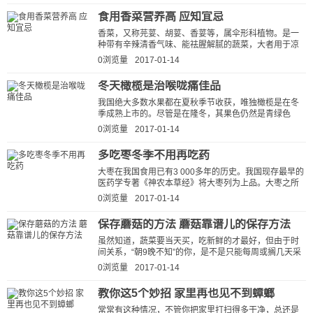
食用香菜营养高 应知宜忌
香菜，又称芫荽、胡荽、香荽等，属伞形科植物。是一
种带有辛辣清香气味、能祛腥解腻的蔬菜，大者用于凉
菜的点缀或汤菜的调味，亦可腌渍食...
0浏览量
2017-01-14
冬天橄榄是治喉咙痛佳品
我国绝大多数水果都在夏秋季节收获，唯独橄榄是在冬
季成熟上市的。尽管是在隆冬，其果色仍然是青绿色
的，故俗称“青果”，有的也叫“白榄...
0浏览量
2017-01-14
多吃枣冬季不用再吃药
大枣在我国食用已有3 000多年的历史。我国现存最早的
医药学专著《神农本草经》将大枣列为上品。大枣之所
以为“五果之王”，是因为...
0浏览量
2017-01-14
保存蘑菇的方法 蘑菇靠谱儿的保存方法
虽然知道，蔬菜要当天买，吃新鲜的才最好，但由于时
间关系，“朝9晚不知”的你，是不是只能每周或搁几天采
购一次?把买回的食物堆积在冰箱里...
0浏览量
2017-01-14
教你这5个妙招 家里再也见不到蟑螂
常常有这种情况，不管你把家里打扫得多干净，总还是