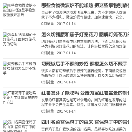
哪些食物微波炉不能加热 把这些事物别放
自从有了微波炉这项发明诞生以来，为不少懒癌人群造
就了不少福利。微波炉操作便捷、加热速度快、安全，
深受家庭喜欢，基本是家中一台。...
0浏览量
2017-01-14
怎么切猪腰和茄子灯笼花刀 图解灯笼花刀
切灯笼花刀是烹调中比较常用的刀法，下面以猪腰和茄
子为例解说灯笼花刀的切法，让你轻松掌握怎么切灯笼
花刀。 一、茄子灯笼花刀的切...
0浏览量
2017-01-14
切辣椒后手不辣的妙招 辣椒怎么切不辣手
很多人都有切辣椒后手很辣的痛苦经历，下面就说说被
辣椒辣到手以后应该怎么快速解决，以及怎么切辣椒才
会不辣手。 辣椒为什么会辣手 ...
0浏览量
2017-01-14
红薯发芽了能吃吗 变废为宝红薯盆景的制
发芽的红薯其实也是可以食用的，因为红薯在发芽的过
程中并不会产生毒素。但是，红薯发芽后的口感和营养
都不理想，所以很多情况下我们都...
0浏览量
2017-01-14
四川名菜宫保鸡丁的由来 宫保鸡丁中的宫
宫保鸡丁是广受欢迎的四川名菜，虽然喜欢吃这道菜的