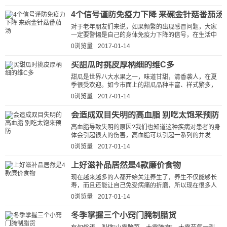
4个信号谨防免疫力下降 来碗金针菇番茄汤
对于老年朋友们来说，如果频繁的出现感冒问题，大家
一定要警惕是自己的身体免疫力下降的信号，在生活中
如果你发现自己常常出现下面的这...
0浏览量
2017-01-14
买甜瓜时挑皮厚柄细的维C多
甜瓜是世界八大水果之一，味道甘甜，清香袭人，在夏
季很受欢迎。如今市面上的甜瓜品种丰富、样式繁多，
该如何挑选和食用呢? 甜瓜含有丰富...
0浏览量
2017-01-14
会造成双目失明的高血脂 别吃太饱来预防
高血脂导致失明的原因?我们也知道这种疾病对患者的身
体会引起很大的伤害，高血脂可以引起一系列的并发
症，往往危害到人们的生活和健...
0浏览量
2017-01-14
上好滋补品居然是4款廉价食物
现在越来越多的人都开始关注养生了，养生不仅能够长
寿，而且还能让自己免受病痛的折磨，所以现在很多人
都开始注重买一些滋补品回家吃，希...
0浏览量
2017-01-14
冬季掌握三个小窍门腌制腊货