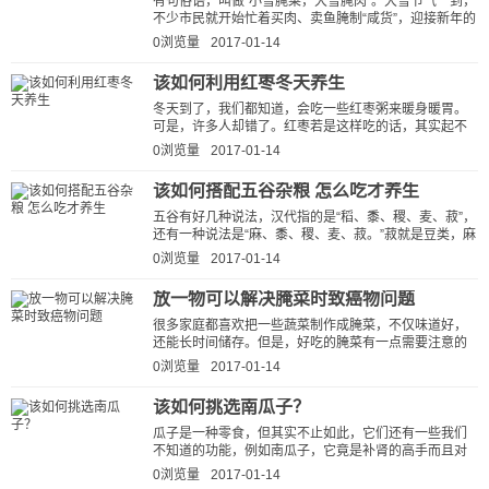
有句俗语，叫做“小雪腌菜，大雪腌肉”。大雪节气一到，
不少市民就开始忙着买肉、卖鱼腌制“咸货”，迎接新年的
到来。但你知道吗?过量的...
0浏览量
2017-01-14
该如何利用红枣冬天养生
冬天到了，我们都知道，会吃一些红枣粥来暖身暖胃。
可是，许多人却错了。红枣若是这样吃的话，其实起不
到红枣的最大营养的。今天，就和大家...
0浏览量
2017-01-14
该如何搭配五谷杂粮 怎么吃才养生
五谷有好几种说法，汉代指的是“稻、黍、稷、麦、菽”，
还有一种说法是“麻、黍、稷、麦、菽。”菽就是豆类，麻
指的是大麻。五谷总体来...
0浏览量
2017-01-14
放一物可以解决腌菜时致癌物问题
很多家庭都喜欢把一些蔬菜制作成腌菜，不仅味道好，
还能长时间储存。但是，好吃的腌菜有一点需要注意的
是，放错一物很容易产生致癌物质。...
0浏览量
2017-01-14
该如何挑选南瓜子？
瓜子是一种零食，但其实不止如此，它们还有一些我们
不知道的功能，例如南瓜子，它竟是补肾的高手而且对
于男性来说，是一种很好的零食，还可以...
0浏览量
2017-01-14