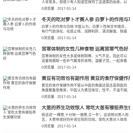
人非常多，但很少有人知道宫保鸡丁这道菜的由来，以
及宫保鸡丁中的宫保到底是指什么...
0浏览量
2017-01-14
冬天的吃对萝卜才赛人参 白萝卜的作用与
白萝卜的作用与功效 中医认为，白萝卜性味甘辛微凉，
有行气助消化、化痰止咳、润肺利肝、清凉解毒、除燥
生津等功效。白萝卜食疗方可...
0浏览量
2017-01-14
宫寒体制的女性几种食物 远离宫寒气色好
宫寒体制的女性大多是体制阴寒、火气不足，因此可以
适量地摄取一些补气暖身的食物，温暖子宫。一起来看
看哪些食物可以让你暖宫吧……...
0浏览量
2017-01-14
黄豆有功效也有副作用 黄豆的食疗保健作用
黄豆的食疗保健作用不管从中医的角度还是还是西医的
角度都备受推崇，中医认为黄豆味甘，性平，不温不燥;
能健脾利湿，益血补虚，解毒。对于...
0浏览量
2017-01-14
大葱的养生功效惊人 常吃大葱有哪些养生
俗话说“一棵葱,十分钟;一捆葱,立一冬”。这说明对男人而
言，大葱有很好的补肾壮阳的功效。常吃大葱对人体而
言都有哪些养生保健功...
0浏览量
2017-01-14