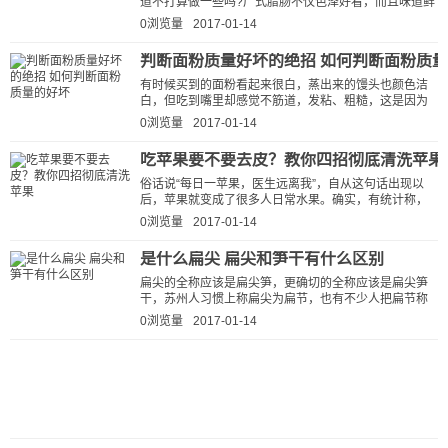
道不打算做一些吗?广式腊肠不仅色泽好看，而且味道鲜
美，是深受人们欢迎的一种腊肠。...
0浏览量
2017-01-14
判断面粉质量好坏的绝招 如何判断面粉质
有时候买到的面粉看起来很白，蒸出来的馒头也颜色洁
白，但吃到嘴里却感觉不筋道，发粘、粗糙，这是因为
你买到了不好的面粉，颜色洁白的原因...
0浏览量
2017-01-14
吃苹果要不要去皮？教你四招彻底清洗苹果
俗话说“每日一苹果，医生远离我”，自从这句话出现以
后，苹果就变成了很多人日常水果。确实，有统计称，
苹果是销量最好的水果。但是营养这...
0浏览量
2017-01-14
是什么扁尖 扁尖和笋干有什么区别
扁尖的全称应该是扁尖笋，更确切的全称应该是扁尖笋
干，苏州人习惯上称扁尖为扁节，也有不少人把扁节称
为焙熄。 扁尖是以竹子的嫩芽或...
0浏览量
2017-01-14