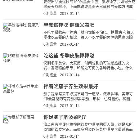
要做出品质优良的100%黑麦面包，就必须学会如何养成
黑麦天然酵种。下面就说说黑麦天然酵种的养成方法成
功要点，让你轻松学会培养纯天...
0浏览量
2017-01-14
早餐这样吃 健康又减肥
不吃早餐惹来七种病，就问你怕不怕! 1、糖尿病 和每天
规律吃三餐的人相比，每天不吃早餐的男性糖尿病风险
会升高25%。 2、心脏病 研究...
0浏览量
2017-01-14
吃这些 冬季皮肤棒棒哒
说到冬季美食，大家第一时间想到的可能是热辣的火
锅、香喷喷的串串，和随处可见的各种特色小吃，什么
兔头、三大炮、龙抄手、钵钵鸡等等...
0浏览量
2017-01-14
拌着吃茄子养生效果最好
茄子是家常菜中必提不可的一道菜，做法多样，美味可
口!最常见的有青茄和黑紫茄，形状上也有圆形，椭圆，
梨形等各种。那么你知道茄子怎么吃...
0浏览量
2017-01-14
你足够了解菠菜吗？
痛风患者应该严格控制饮食中嘌呤的摄入量，这是众所
周知的饮食常识。而很多报道以菠菜中嘌呤含量过高而
将其列入禁区，菠菜在蔬菜嘌呤...
0浏览量
2017-01-14