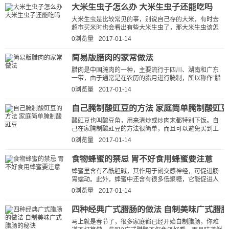
大米生虫子怎么办 大米生虫子还能吃吗
大米生虫是比较常见的事，别说自己存的大米，有时去
超市买米时也会看出有些大米生虫了，那大米生虫该怎
么办呢? 1、放生虫子。将生虫大...
0浏览量
2017-01-14
简易版腊肉的家常做法
腊肉是中国腌肉的一种，主要流行于四川、湖南和广东
一带，由于通常是在农历的腊月进行腌制，所以称作“腊
肉”，是过年必备的食品。 腊肉...
0浏览量
2017-01-14
自己腌制酸豇豆的方法 家庭简单腌制酸豇豆
酸豇豆也叫酸豆角，用来清炒或炒肉末都特别下饭。自
己在家腌制酸豇豆的方法很简单，而且可以避免买到工
业盐腌制的酸豇豆。 这是已经...
0浏览量
2017-01-14
食物蜂蜜的禁忌 胃不好食用蜂蜜要注意
蜂蜜里含有乙酰胆碱，其作用于副交感神经，可促进肠
胃蠕动。此外，蜂蜜中还含有很多低聚糖，它能促进人
体肠胃中有益微生物的生长，这些有益...
0浏览量
2017-01-14
四种经典广式腊肠的做法 自制美味广式腊
马上就是春节了，很多家庭都已经开始自制腊肠，你难