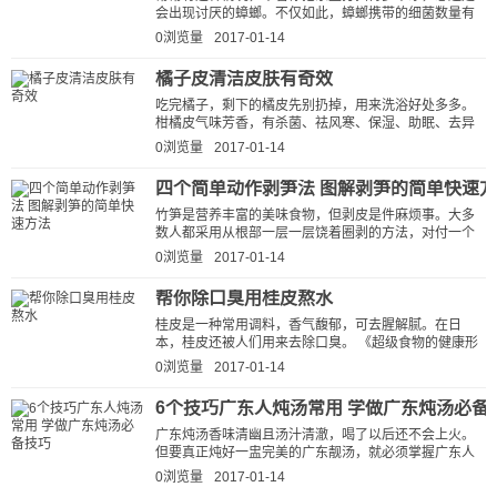
会出现讨厌的蟑螂。不仅如此，蟑螂携带的细菌数量有
40多种，为家人的健康留下了隐患。...
0浏览量
2017-01-14
橘子皮清洁皮肤有奇效
吃完橘子，剩下的橘皮先别扔掉，用来洗浴好处多多。
柑橘皮气味芳香，有杀菌、祛风寒、保湿、助眠、去异
味的功效，用来洗头泡澡，不但能清除...
0浏览量
2017-01-14
四个简单动作剥笋法 图解剥笋的简单快速
竹笋是营养丰富的美味食物，但剥皮是件麻烦事。大多
数人都采用从根部一层一层饶着圈剥的方法，对付一个
笋就要耗时良久。今天俺要给大...
0浏览量
2017-01-14
帮你除口臭用桂皮熬水
桂皮是一种常用调料，香气馥郁，可去腥解腻。在日
本，桂皮还被人们用来去除口臭。 《超级食物的健康形
态》作者、美国医学博士史蒂文·...
0浏览量
2017-01-14
6个技巧广东人炖汤常用 学做广东炖汤必备
广东炖汤香味清幽且汤汁清澈，喝了以后还不会上火。
但要真正炖好一盅完美的广东靓汤，就必须掌握广东人
炖汤常用的6个技巧，是学做广东...
0浏览量
2017-01-14