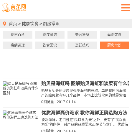
首页
>
健康饮食
>
厨房常识
食材百科
食疗菜谱
美容瘦身
母婴饮食
疾病调理
饮食常识
烹饪技巧
厨房常识
贻贝是海虹吗 图解贻贝海虹和淡菜有什么
贻贝其实是贻贝属贝壳类海鲜的总称，单是我国沿海出
产的贻贝就有好几个品种，市场上比较常见的就是紫贻
贝和厚壳贻贝、翡翠贻贝。 紫...
0浏览量
2017-01-14
优质海鲜高价难求 教你海鲜正确选购方法
谈及海鲜，老百姓在“民以食为天”之外，更有了“民以食
为乐”的向往，对产品的品质要求正在节节攀升。 优质海
鲜高价难求 据FAO统计数...
0浏览量
2017-01-14