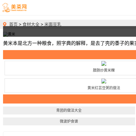
首页
>
食材大全
>
米面豆乳
黄米本是北方一种粮食，照字典的解释，是去了壳的黍子的果实
腊肠炒黄米粿
黄米红芸豆粥的做法
青团的做法大全
微波炉食谱