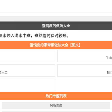
馄饨皮的做法大全
与水饺入沸水中煮，煮熟馄饨费时较短。
馄饨皮的家常菜做法大全【图文】
牛肉
法大全
【虾
热门专题列表
烤箱食谱