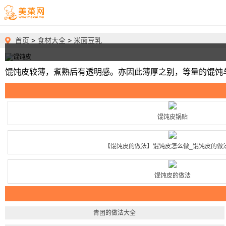
首页
>
食材大全
>
米面豆乳
馄饨皮较薄，煮熟后有透明感。亦因此薄厚之别，等量的馄饨
馄饨皮锅贴
【馄饨皮的做法】馄饨皮怎么做_馄饨皮的做
馄饨皮的做法
青团的做法大全