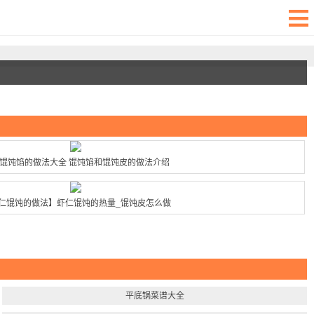
馄饨馅的做法大全 馄饨馅和馄饨皮的做法介绍
仁馄饨的做法】虾仁馄饨的热量_馄饨皮怎么做
平底锅菜谱大全