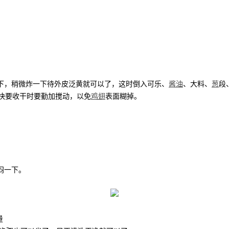
下，稍微炸一下待外皮泛黄就可以了，这时倒入可乐、
酱油
、大料、
葱
段
快要收干时要勤加搅动，以免
鸡翅
表面糊掉。
闷一下。
量