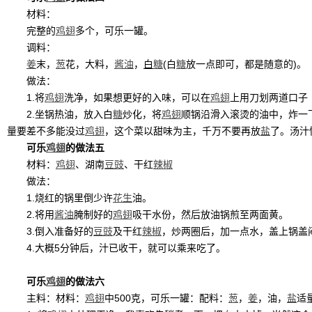
材料：
完整的
鸡翅
多个，可乐一罐。
调料：
姜
末，
葱
花，大料，
酱油
，
白
糖
(白
糖
放一点即可，都是随意的)。
做法：
1.将
鸡翅
洗净，如果想更好的入味，可以在
鸡翅
上用刀划两道口子
2.坐锅热油，放入白
糖
炒化，将
鸡翅
顺锅沿滑入滚烫的油中，炸一
量要差不多能没过
鸡翅
，这个菜以甜味为主，千万不要再放
盐
了。汤汁
可乐
鸡翅
的做法五
材料：
鸡翅
、湖南
豆豉
、干红
辣椒
做法：
1.烧红的锅里倒少许
花生
油。
2.将用
酱油
腌制好的
鸡翅
吸干水份，然后放油锅煎至两面黄。
3.倒入准备好的
豆豉
及干红
辣椒
，炒两圈后，加一点水，盖上锅盖
4.大概5分钟后，汁已收干，就可以乘来吃了。
可乐
鸡翅
的做法六
主料：材料：
鸡翅
中500克，可乐一罐：配料：
葱
，
姜
，油，
盐
适