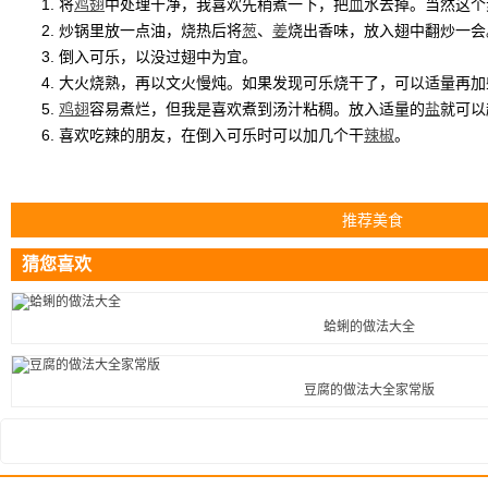
1. 将
鸡翅
中处理干净，我喜欢先稍煮一下，把
血
水去掉。当然这个
2. 炒锅里放一点油，烧热后将
葱
、
姜
烧出香味，放入翅中翻炒一会
3. 倒入可乐，以没过翅中为宜。
4. 大火烧熟，再以文火慢炖。如果发现可乐烧干了，可以适量再加
5.
鸡翅
容易煮烂，但我是喜欢煮到汤汁粘稠。放入适量的
盐
就可以
6. 喜欢吃辣的朋友，在倒入可乐时可以加几个干
辣椒
。
推荐美食
猜您喜欢
蛤蜊的做法大全
豆腐的做法大全家常版