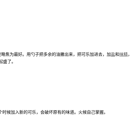
皮略焦为最好。用勺子把多余的油撇出来，把可乐加进去，加
盐
和
味精
，
起盛了。
个时候加入新的可乐，会破坏原有的味道。火候自己掌握。