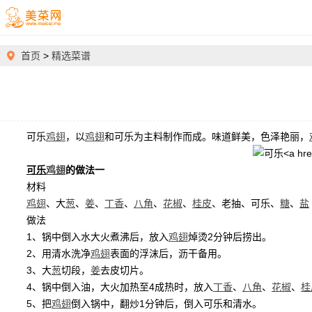
首页
>
精选菜谱
可乐
鸡翅
，以
鸡翅
和可乐为主料制作而成。味道鲜美，色泽艳丽，
可乐
鸡翅
的做法一
材料
鸡翅
、大
葱
、
姜
、
丁香
、
八角
、
花椒
、
桂皮
、老抽、可乐、
糖
、
盐
做法
1、锅中倒入水大火煮沸后，放入
鸡翅
焯烫2分钟后捞出。
2、用清水洗净
鸡翅
表面的浮沫后，沥干备用。
3、大
葱
切段，
姜
去皮切片。
4、锅中倒入油，大火加热至4成热时，放入
丁香
、
八角
、
花椒
、
桂
5、把
鸡翅
倒入锅中，翻炒1分钟后，倒入可乐和清水。