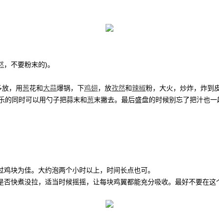
然
，不要粉末的)。
多放，用
葱
花和
大蒜
爆锅，下
鸡翅
，放
孜然
和
辣椒
粉，大火，炒炸，炸到
乐的同时可以用勺子把蒜末和
葱
末撇去。最后盛盘的时候别忘了把汁也一
。
过鸡块为佳。大约泡两个小时以上，时间长点也可。
是否快煮没拉，适当时候摇摇，让每块鸡翼都能充分吸收。最好不要在这
。