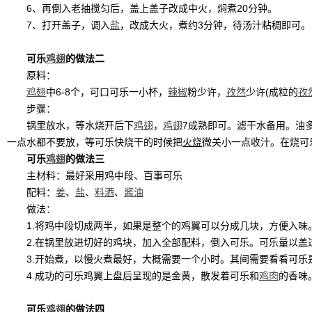
6、再倒入老抽搅匀后，盖上盖子改成中火，焖煮20分钟。
7、打开盖子，调入
盐
，改成大火，煮约3分钟，待汤汁粘稠即可。
可乐
鸡翅
的做法二
原料：
鸡翅
中6-8个，可口可乐一小杯，
辣椒
粉少许，
孜然
少许(成粒的
孜
步骤：
锅里放水，等水烧开后下
鸡翅
，
鸡翅
7成熟即可。滤干水备用。油
一点水都不要放，等可乐快烧干的时候把
火烧
微关小一点收汁。在烧可
可乐
鸡翅
的做法三
主材料：最好采用鸡中段、百事可乐
配料：
姜
、
盐
、
料酒
、
酱油
做法：
1.将鸡中段切成两半，如果是整个的鸡翼可以分成几块，方便入味
2.在锅里放进切好的鸡块，加入全部配料，倒入可乐。可乐量以盖
3.开始煮，以慢火煮最好，大概需要一个小时。其间需要看看可乐
4.成功的可乐鸡翼上盘后呈现的是金黄，散发着可乐和
鸡肉
的香味
可乐
鸡翅
的做法四