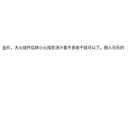
、
姜
片，大火烧开后转小火炖至汤汁差不多收干就可以了。倒入可乐的